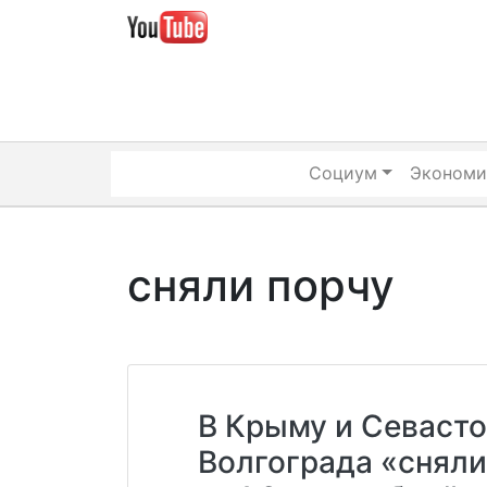
Skip
to
content
Социум
Экономи
сняли порчу
В Крыму и Севаст
Волгограда «сняли