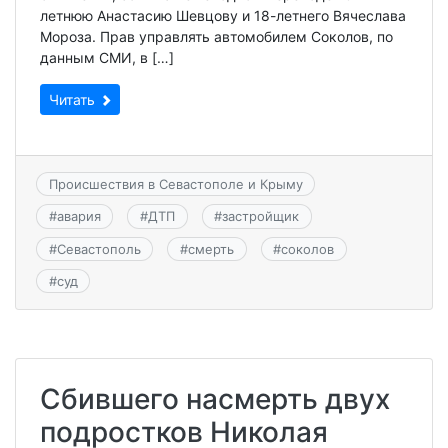
летнюю Анастасию Шевцову и 18-летнего Вячеслава
Мороза. Прав управлять автомобилем Соколов, по
данным СМИ, в […]
Читать
Происшествия в Севастополе и Крыму
#
авария
#
ДТП
#
застройщик
#
Севастополь
#
смерть
#
соколов
#
суд
Сбившего насмерть двух
подростков Николая