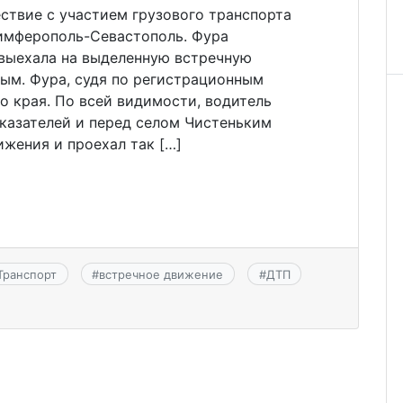
твие с участием грузового транспорта
имферополь-Севастополь. Фура
выехала на выделенную встречную
рым. Фура, судя по регистрационным
о края. По всей видимости, водитель
указателей и перед селом Чистеньким
ижения и проехал так […]
Транспорт
#
встречное движение
#
ДТП