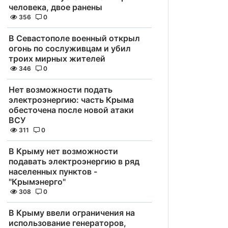
человека, двое ранены
356
0
В Севастополе военный открыл
огонь по сослуживцам и убил
троих мирных жителей
346
0
Нет возможности подать
электроэнергию: часть Крыма
обесточена после новой атаки
ВСУ
311
0
В Крыму нет возможности
подавать электроэнергию в ряд
населенных пунктов -
"Крымэнерго"
308
0
В Крыму ввели ограничения на
использование генераторов,