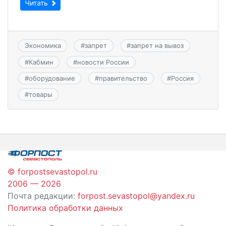
Читать
Экономика
#
запрет
#
запрет на вывоз
#
Кабмин
#
новости России
#
оборудование
#
правительство
#
Россия
#
товары
© forpostsevastopol.ru
2006 — 2026
Почта редакции:
forpost.sevastopol@yandex.ru
Политика обработки данных