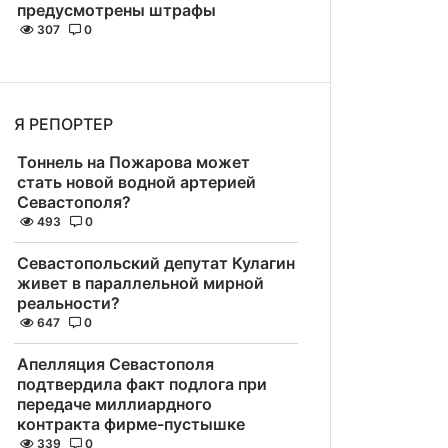
предусмотрены штрафы
307
0
Я РЕПОРТЕР
Тоннель на Пожарова может
стать новой водной артерией
Севастополя?
493
0
Севастопольский депутат Кулагин
живет в параллельной мирной
реальности?
647
0
Апелляция Севастополя
подтвердила факт подлога при
передаче миллиардного
контракта фирме-пустышке
339
0