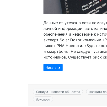
Данные от утечек в сети помогу
личной информации, автоматиче
обеспечения и недоверие к ист
эксперт Solar Dozor компании «
пишет РИА Новости. «Будьте ос
и смартфоны. Не следует устан
источников. Существует риск ск
Читать
Социум - новости общества
#
защита д
#
эксперт