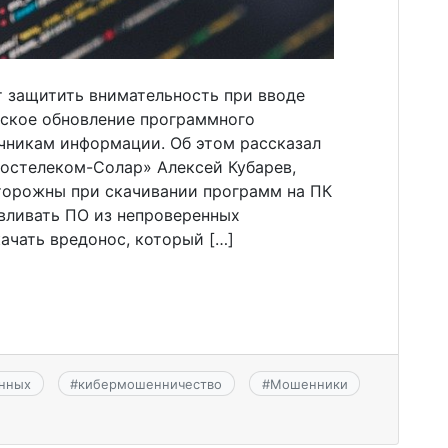
т защитить внимательность при вводе
ское обновление программного
очникам информации. Об этом рассказал
Ростелеком-Солар» Алексей Кубарев,
торожны при скачивании программ на ПК
авливать ПО из непроверенных
ачать вредонос, который […]
анных
#
кибермошенничество
#
Мошенники