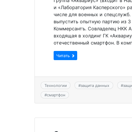
Группа «Аквариус» (входит в Н
и «Лаборатория Касперского» р
числе для военных и спецслужб.
выпустить опытную партию из 3 
Коммерсантъ. Совладелец НКК Ал
входящая в холдинг ГК «Аквари
отечественный смартфон. В комп
Читать
Технологии
#
защита данных
#
защ
#
смартфон