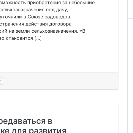
озможность приобретения за небольшие
 сельхозназначения под дачу,
 уточнили в Союзе садоводов
странения действия договора
ий на земли сельхозназначения. «В
во становится […]
р
редаваться в
ке для развития