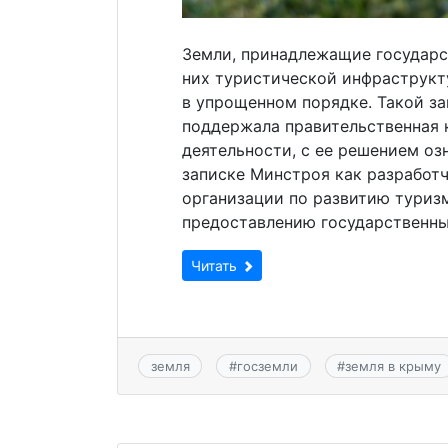
Земли, принадлежащие государст
них туристической инфраструктур
в упрощенном порядке. Такой з
поддержала правительственная 
деятельности, с ее решением оз
записке Минстроя как разработч
организации по развитию туриз
предоставлению государственных
Читать
земля
#
госземли
#
земля в крыму