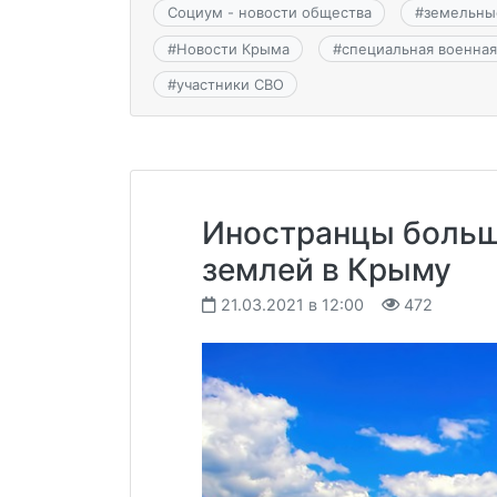
Социум - новости общества
#
земельны
#
Новости Крыма
#
специальная военная
#
участники СВО
Иностранцы больш
землей в Крыму
21.03.2021 в 12:00
472