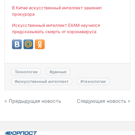
В Китае искусственный интеллект заменил
прокурора
Искусственный интеллект EXAM научился
предсказывать смерть от коронавируса
Технологии
#
данные
#
искусственный интеллект
#
технологии
Навигация
« Предыдущая новость
Следующая новость »
по
записям