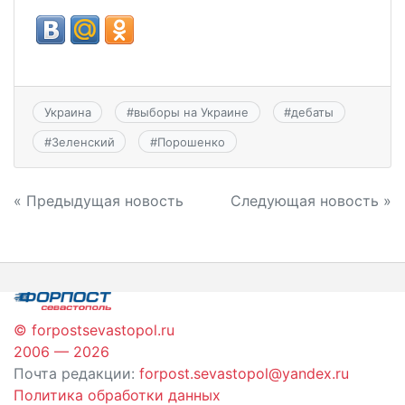
Украина
#
выборы на Украине
#
дебаты
#
Зеленский
#
Порошенко
Навигация
« Предыдущая новость
Следующая новость »
по
записям
© forpostsevastopol.ru
2006 — 2026
Почта редакции:
forpost.sevastopol@yandex.ru
Политика обработки данных