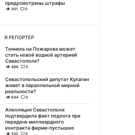
предусмотрены штрафы
301
0
Я РЕПОРТЕР
Тоннель на Пожарова может
стать новой водной артерией
Севастополя?
488
0
Севастопольский депутат Кулагин
живет в параллельной мирной
реальности?
644
0
Апелляция Севастополя
подтвердила факт подлога при
передаче миллиардного
контракта фирме-пустышке
332
0