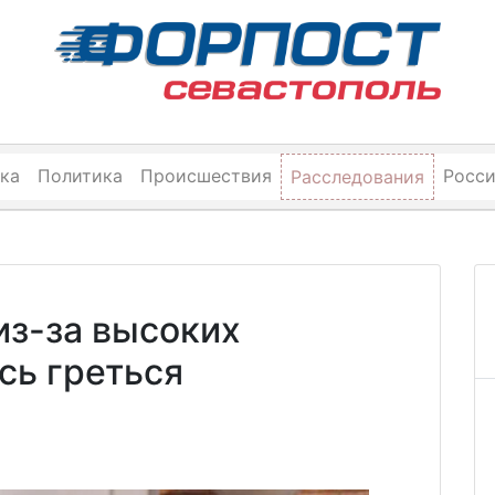
ка
Политика
Происшествия
Росс
Расследования
из-за высоких
сь греться