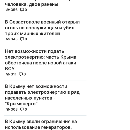
человека, двое ранены
356
0
В Севастополе военный открыл
огонь по сослуживцам и убил
троих мирных жителей
345
0
Нет возможности подать
электроэнергию: часть Крыма
обесточена после новой атаки
ВСУ
311
0
В Крыму нет возможности
подавать электроэнергию в ряд
населенных пунктов -
"Крымэнерго"
308
0
В Крыму ввели ограничения на
использование генераторов,