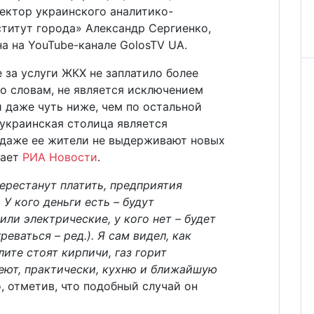
ектор украинского аналитико-
титут города» Александр Сергиенко,
а на YouTube-канале GolosTV UA.
 за услуги ЖКХ не заплатило более
о словам, не является исключением
й даже чуть ниже, чем по остальной
 украинская столица является
 даже ее жители не выдерживают новых
дает
РИА Новости
.
ерестанут платить, предприятия
 У кого деньги есть – будут
или электрические, у кого нет – будет
еваться – ред.). Я сам видел, как
ите стоят кирпичи, газ горит
реют, практически, кухню и ближайшую
, отметив, что подобный случай он