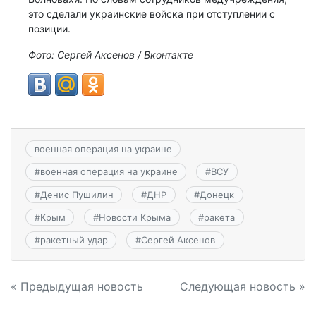
это сделали украинские войска при отступлении с
позиции.
Фото: Сергей Аксенов / Вконтакте
военная операция на украине
#
военная операция на украине
#
ВСУ
#
Денис Пушилин
#
ДНР
#
Донецк
#
Крым
#
Новости Крыма
#
ракета
#
ракетный удар
#
Сергей Аксенов
Навигация
« Предыдущая новость
Следующая новость »