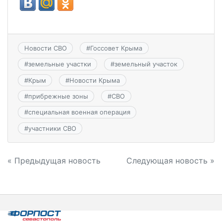
Новости СВО
#
Госсовет Крыма
#
земельные участки
#
земельный участок
#
Крым
#
Новости Крыма
#
прибрежные зоны
#
СВО
#
специальная военная операция
#
участники СВО
Навигация
« Предыдущая новость
Следующая новость »
по
записям