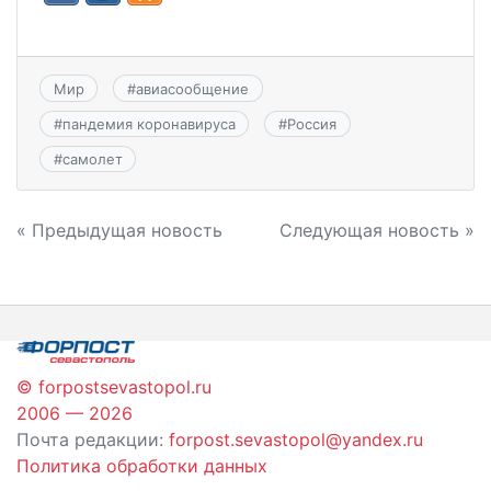
Мир
#
авиасообщение
#
пандемия коронавируса
#
Россия
#
самолет
Навигация
« Предыдущая новость
Следующая новость »
по
записям
© forpostsevastopol.ru
2006 — 2026
Почта редакции:
forpost.sevastopol@yandex.ru
Политика обработки данных