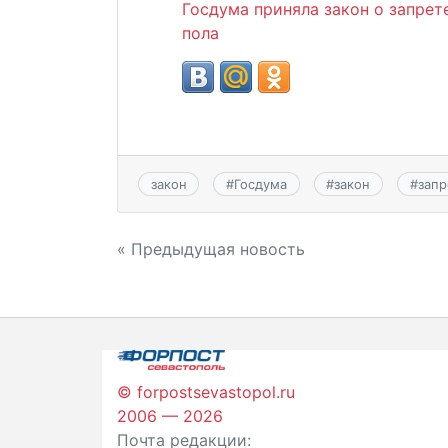
Госдума приняла закон о запрет
пола
закон
#
Госдума
#
закон
#
запр
Навигация
« Предыдущая новость
по
записям
© forpostsevastopol.ru
2006 — 2026
Почта редакции: