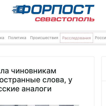
ка
Политика
Происшествия
Росс
Расследования
ила чиновникам
остранные слова, у
сские аналоги