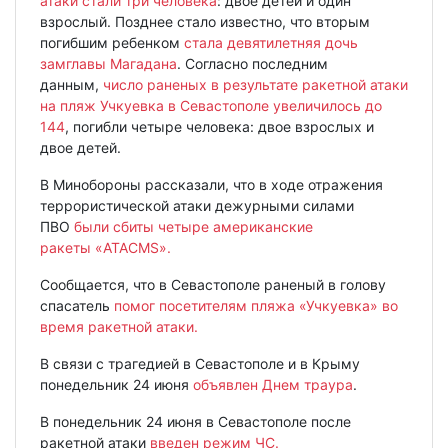
атаки стали три человека
: двое детей и один
взрослый. Позднее стало известно, что вторым
погибшим ребенком
стала девятилетняя дочь
замглавы Магадана
. Согласно последним
данным,
число раненых в результате ракетной атаки
на пляж Учкуевка в Севастополе увеличилось до
144
, погибли четыре человека: двое взрослых и
двое детей.
В Минобороны рассказали, что в ходе отражения
террористической атаки дежурными силами
ПВО
были сбиты четыре американские
ракеты «ATACMS».
Сообщается, что в Севастополе раненый в голову
спасатель
помог посетителям пляжа «Учкуевка» во
время ракетной атаки.
В связи с трагедией в Севастополе и в Крыму
понедельник 24 июня
объявлен Днем траура
.
В понедельник 24 июня в Севастополе после
ракетной атаки
введен режим ЧС.