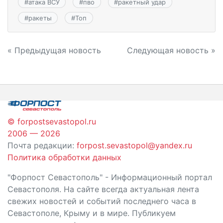
#
атака ВСУ
#
пво
#
ракетный удар
#
ракеты
#
Топ
Навигация
« Предыдущая новость
Следующая новость »
по
записям
© forpostsevastopol.ru
2006 — 2026
Почта редакции:
forpost.sevastopol@yandex.ru
Политика обработки данных
"Форпост Севастополь" - Информационный портал
Севастополя. На сайте всегда актуальная лента
свежих новостей и событий последнего часа в
Севастополе, Крыму и в мире. Публикуем