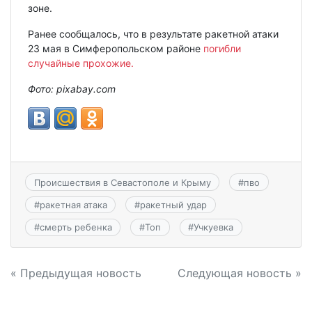
зоне.
Ранее сообщалось, что в результате ракетной атаки
23 мая в Симферопольском районе
погибли
случайные прохожие.
Фото: pixabay.com
Происшествия в Севастополе и Крыму
#
пво
#
ракетная атака
#
ракетный удар
#
смерть ребенка
#
Топ
#
Учкуевка
Навигация
« Предыдущая новость
Следующая новость »
по