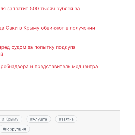
ля заплатит 500 тысяч рублей за
а Саки в Крыму обвиняют в получении
еред судом за попытку подкупа
ей
требнадзора и представитель медцентра
е и Крыму
#
Алушта
#
взятка
#
коррупция