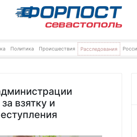
ка
Политика
Происшествия
Росс
Расследования
администрации
за взятку и
еступления