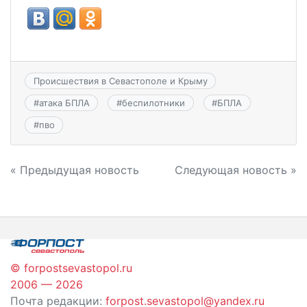
Происшествия в Севастополе и Крыму
#
атака БПЛА
#
беспилотники
#
БПЛА
#
пво
Навигация
« Предыдущая новость
Следующая новость »
по
записям
© forpostsevastopol.ru
2006 — 2026
Почта редакции:
forpost.sevastopol@yandex.ru