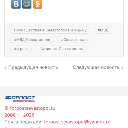
Происшествия в Севастополе и Крыму
#
МВД
#
МВД Севастополя
#
Севастополь
#
угроза
#
Форпост Севастополь
Навигация
« Предыдущая новость
Следующая новость »
по
записям
© forpostsevastopol.ru
2006 — 2026
Почта редакции:
forpost.sevastopol@yandex.ru