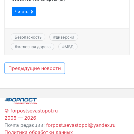
Читать
Безопасность
#
диверсии
#
железная дорога
#
МВД
Навигация
Предыдущие новости
по
записям
© forpostsevastopol.ru
2006 — 2026
Почта редакции:
forpost.sevastopol@yandex.ru
Политика обработки данных