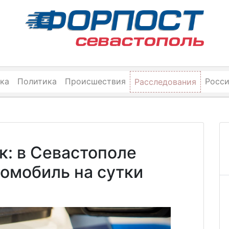
ка
Политика
Происшествия
Росс
Расследования
к: в Севастополе
томобиль на сутки