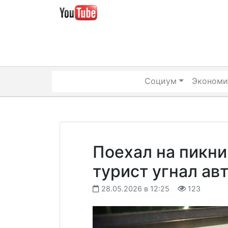
Skip
to
content
Социум
Экономи
Поехал на пикни
турист угнал ав
28.05.2026 в 12:25
123