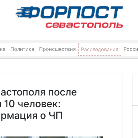
ка
Политика
Происшествия
Росс
Расследования
вастополя после
 10 человек:
ормация о ЧП