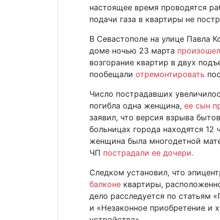
настоящее время проводятся ра
подачи газа в квартиры не пост
В Севастополе на улице Павла 
доме ночью 23 марта
произошел
возгорание квартир в двух подъ
пообещали
отремонтировать
по
Число пострадавших увеличило
погибла одна женщина,
ее сын п
заявил, что версия взрыва быто
больницах города находятся 12 
женщина была многодетной мате
ЧП
пострадали ее дочери.
Следком установил, что эпицент
балконе
квартиры, расположенно
дело расследуется по статьям 
и «Незаконное приобретение и 
устройства».