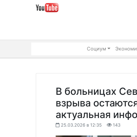
Skip
to
content
Социум
Экономи
В больницах Се
взрыва остаются
актуальная инф
25.03.2026 в 12:35
143