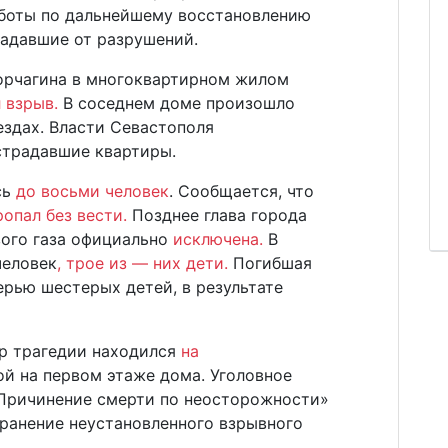
боты по дальнейшему восстановлению
радавшие от разрушений.
Корчагина в многоквартирном жилом
 взрыв.
В соседнем доме произошло
ездах. Власти Севастополя
страдавшие квартиры.
сь
до восьми человек
. Сообщается, что
ропал без вести.
Позднее глава города
вого газа официально
исключена.
В
человек
, трое из — них дети.
Погибшая
рью шестерых детей, в результате
р трагедии находился
на
й на первом этаже дома. Уголовное
«Причинение смерти по неосторожности»
хранение неустановленного взрывного