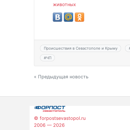
животных
Происшествия в Севастополе и Крыму
#
ЧП
Навигация
« Предыдущая новость
по
записям
© forpostsevastopol.ru
2006 — 2026