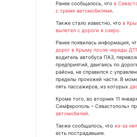
Ранее сообщалось, что
в Севаст
с тремя автомобилями
.
Также стало известно, что
в Кры
вылетел с дороги в озеро
.
Ранее появилась информация, ч
дорог в Крыму после череды ДТ
водитель автобуса ПАЗ, перево
предприятий, двигаясь по дорог
района, не справился с управле
пределы проезжей части. В мом
пять пассажиров, из которых
дв
Кроме того, во вторник 11 январ
Симферополь – Севастополь» п
автомобилей
.
Также сообщалось, что
из-за не
есть пострадавшие.