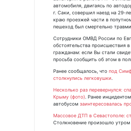
автомобиля, двигаясь по автодо
г. Саки, совершил наезд на 29-л
краю проезжей части в попутном
пешеход был смертельно травми
Сотрудники ОМВД России по Евп
обстоятельства происшествия в
гражданам: если Вы стали свиде
просьба сообщить об этом в поли
Ранее сообщалось, что
под Симф
столкнулись легковушки
.
Несколько раз перевернулся: сп
Крыму (фото)
. Ранее инциденто
автобусом
заинтересовалась пр
Массовое ДТП в Севастополе: с
Столкновение произошло утром в