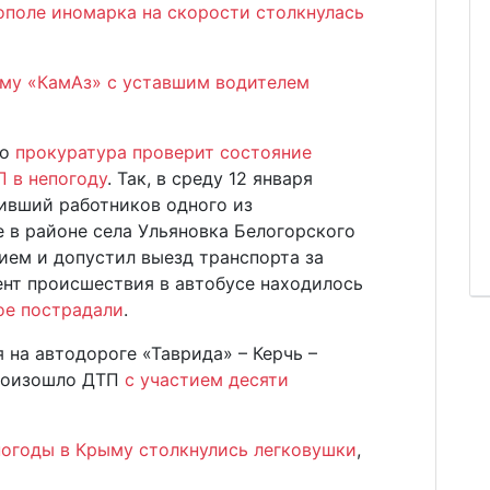
ополе иномарка на скорости столкнулась
му «КамАз» с уставшим водителем
то
прокуратура проверит состояние
П в непогоду
. Так, в среду 12 января
зивший работников одного из
е в районе села Ульяновка Белогорского
нием и допустил выезд транспорта за
ент происшествия в автобусе находилось
ое пострадали
.
я на автодороге «Таврида» – Керчь –
роизошло ДТП
с участием десяти
погоды в Крыму столкнулись легковушки
,