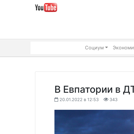
Skip
to
content
Социум
Экономи
В Евпатории в Д
20.01.2022 в 12:53
343