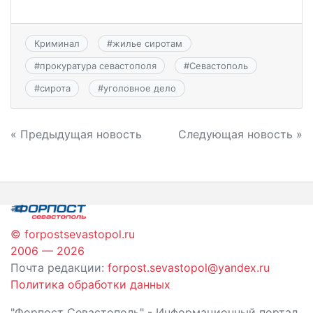
Криминал
#
жилье сиротам
#
прокуратура севастополя
#
Севастополь
#
сирота
#
уголовное дело
Навигация
« Предыдущая новость
Следующая новость »
по
записям
© forpostsevastopol.ru
2006 — 2026
Почта редакции:
forpost.sevastopol@yandex.ru
Политика обработки данных
"Форпост Севастополь" - Информационный портал