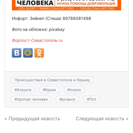
Инфорг: Зейнеп (Стеша) 89788081498
Фото на обложке: pixabay
Форпост-Севастополь.ru
Происшествия в Севастополе и Крыму
#
Алушта
#
Крым
#
поиск
#
пропал человек
#
розыск
#
Топ
Навигация
« Предыдущая новость
Следующая новость »
по