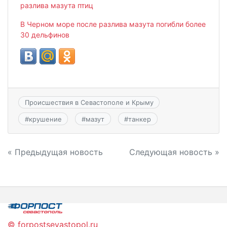
разлива мазута птиц
В Черном море после разлива мазута погибли более
30 дельфинов
Происшествия в Севастополе и Крыму
#
крушение
#
мазут
#
танкер
Навигация
« Предыдущая новость
Следующая новость »
по
записям
© forpostsevastopol.ru