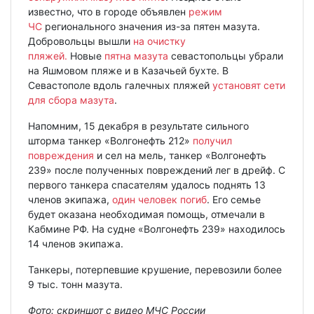
известно, что в городе объявлен
режим
ЧС
регионального значения из-за пятен мазута.
Добровольцы вышли
на очистку
пляжей.
Новые
пятна мазута
севастопольцы убрали
на Яшмовом пляже и в Казачьей бухте. В
Севастополе вдоль галечных пляжей
установят сети
для сбора мазута
.
Напомним, 15 декабря в результате сильного
шторма танкер «Волгонефть 212»
получил
повреждения
и сел на мель, танкер «Волгонефть
239» после полученных повреждений лег в дрейф. С
первого танкера спасателям удалось поднять 13
членов экипажа,
один человек погиб
. Его семье
будет оказана необходимая помощь, отмечали в
Кабмине РФ. На судне «Волгонефть 239» находилось
14 членов экипажа.
Танкеры, потерпевшие крушение, перевозили более
9 тыс. тонн мазута.
Фото: скриншот с видео МЧС России