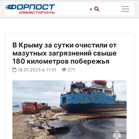
Skip
to
content
В Крыму за сутки очистили от
мазутных загрязнений свыше
180 километров побережья
18.01.2025 в 11:01
271