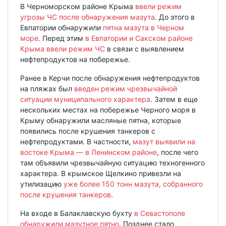
В Черноморском районе Крыма
ввели режим
угрозы ЧС после обнаружения мазута
. До этого в
Евпатории обнаружили
пятна мазута в Черном
море
. Перед этим
в Евпатории и Сакском районе
Крыма ввели режим ЧС
в связи с выявлением
нефтепродуктов на побережье.
Ранее в Керчи после обнаружения нефтепродуктов
на пляжах был
введен режим чрезвычайной
ситуации муниципального характера
. Затем в еще
нескольких местах на побережье Черного моря в
Крыму обнаружили масляные пятна, которые
появились после крушения танкеров с
нефтепродуктами. В частности,
мазут выявили на
востоке Крыма — в Ленинском районе
, после чего
там объявили чрезвычайную ситуацию техногенного
характера. В крымское Щелкино привезли на
утилизацию
уже более 150 тонн мазута, собранного
после крушения танкеров
.
На входе в Балаклавскую бухту
в Севастополе
обнаружили мазутное пятно
. Позднее стало