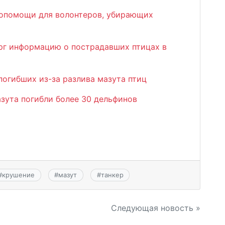
мопомощи для волонтеров, убирающих
рг информацию о пострадавших птицах в
огибших из-за разлива мазута птиц
зута погибли более 30 дельфинов
#
крушение
#
мазут
#
танкер
Следующая новость »