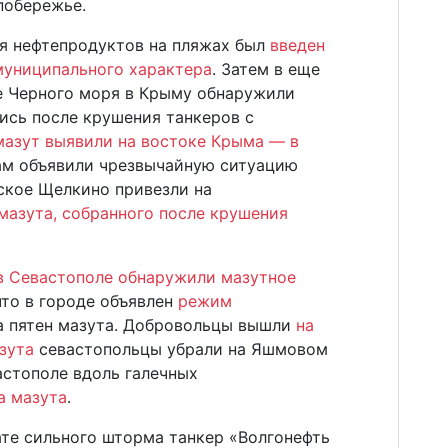
побережье.
ия нефтепродуктов на пляжах был
введен
муниципального характера
. Затем в еще
е Черного моря в Крыму обнаружили
ись после крушения танкеров с
мазут выявили на востоке Крыма — в
там объявили чрезвычайную ситуацию
ское Щелкино привезли на
 мазута, собранного после крушения
в Севастополе обнаружили мазутное
что в городе объявлен
режим
а пятен мазута. Добровольцы вышли
на
азута
севастопольцы убрали на Яшмовом
вастополе вдоль галечных
а мазута
.
ате сильного шторма танкер «Волгонефть