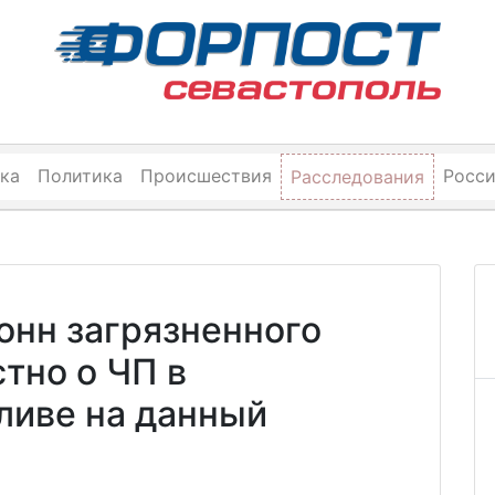
ка
Политика
Происшествия
Росс
Расследования
тонн загрязненного
стно о ЧП в
ливе на данный