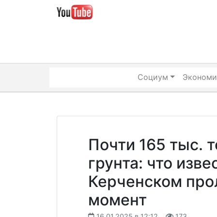
Skip
to
content
Социум
Экономи
Почти 165 тыс. 
грунта: что изве
Керченском про
момент
16.01.2025 в 12:12
173