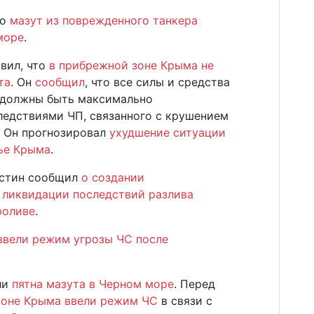
то
мазут из поврежденного танкера
море
.
вил, что
в прибрежной зоне Крыма не
та
. Он
сообщил
, что все силы и средства
 должны быть максимально
ледствиями ЧП, связанного с крушением
. Он прогнозировал
ухудшение ситуации
ье Крыма
.
стин сообщил
о создании
 ликвидации последствий разлива
роливе
.
вели режим угрозы ЧС после
ли
пятна мазута в Черном море
. Перед
йоне Крыма ввели режим ЧС
в связи с