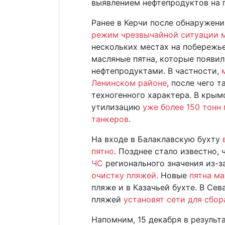
выявлением нефтепродуктов на 
Ранее в Керчи после обнаружен
режим чрезвычайной ситуации 
нескольких местах на побережь
масляные пятна, которые появил
нефтепродуктами. В частности,
Ленинском районе
, после чего 
техногенного характера. В крым
утилизацию
уже более 150 тонн
танкеров
.
На входе в Балаклавскую бухту
пятно
. Позднее стало известно, 
ЧС
регионального значения из-з
очистку пляжей.
Новые
пятна м
пляже и в Казачьей бухте. В Се
пляжей
установят сети для сбор
Напомним, 15 декабря в результ