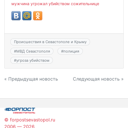
мужчина угрожал убийством сожительнице
Происшествия в Севастополе и Крыму
#
МВД Севастополя
#
полиция
#
угроза убийством
Навигация
« Предыдущая новость
Следующая новость »
по
записям
© forpostsevastopol.ru
2006 — 2026