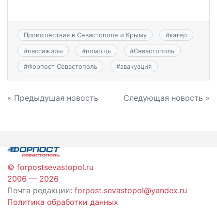
Происшествия в Севастополе и Крыму
#
катер
#
пассажиры
#
помощь
#
Севастополь
#
Форпост Севастополь
#
эвакуация
Навигация
« Предыдущая новость
Следующая новость »
по
записям
© forpostsevastopol.ru
2006 — 2026
Почта редакции:
forpost.sevastopol@yandex.ru
Политика обработки данных