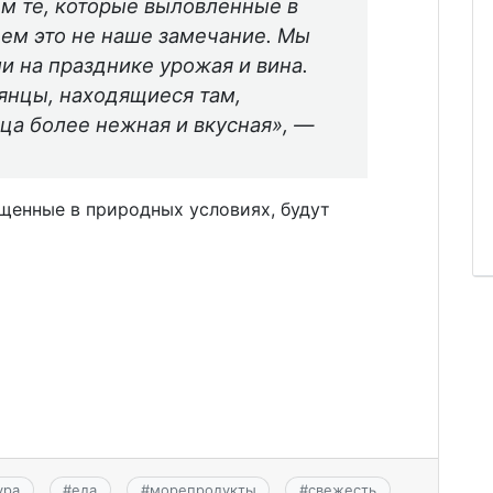
м те, которые выловленные в
ем это не наше замечание. Мы
и на празднике урожая и вина.
ьянцы, находящиеся там,
ица более нежная и вкусная», —
щенные в природных условиях, будут
ура
#
еда
#
морепродукты
#
свежесть