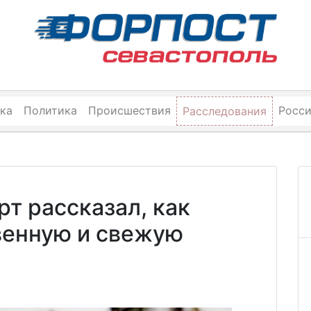
ка
Политика
Происшествия
Росс
Расследования
т рассказал, как
венную и свежую