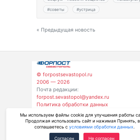
#
советы
#
устрица
Навигация
« Предыдущая новость
по
записям
© forpostsevastopol.ru
2006 — 2026
Почта редакции:
forpost.sevastopol@yandex.ru
Политика обработки данных
Мы используем файлы cookie для улучшения работы са
Продолжая использовать сайт и нажимая Принять, 
соглашаетесь с
условиями обработки данных
.
Согласен
Не согласен