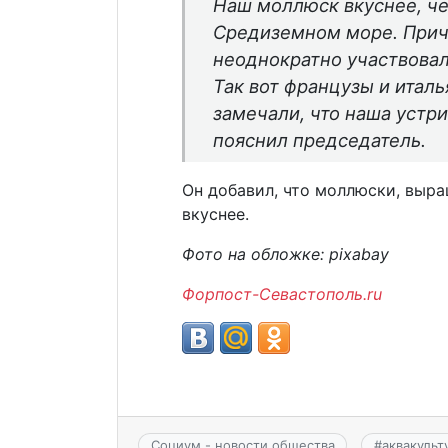
Наш моллюск вкуснее, че
Средиземном море. Прич
неоднократно участвовал
Так вот французы и итал
замечали, что наша устр
пояснил председатель.
Он добавил, что моллюски, выра
вкуснее.
Фото на обложке: pixabay
Форпост-Севастополь.ru
Социум - новости общества
#
аквакульт