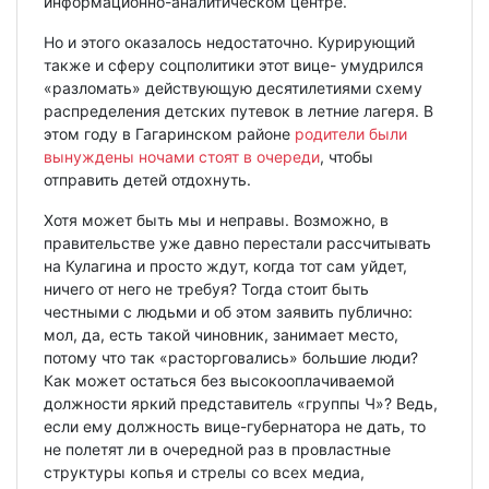
информационно-аналитическом центре.
Но и этого оказалось недостаточно. Курирующий
также и сферу соцполитики этот вице- умудрился
«разломать» действующую десятилетиями схему
распределения детских путевок в летние лагеря. В
этом году в Гагаринском районе
родители были
вынуждены ночами стоят в очереди
, чтобы
отправить детей отдохнуть.
Хотя может быть мы и неправы. Возможно, в
правительстве уже давно перестали рассчитывать
на Кулагина и просто ждут, когда тот сам уйдет,
ничего от него не требуя? Тогда стоит быть
честными с людьми и об этом заявить публично:
мол, да, есть такой чиновник, занимает место,
потому что так «расторговались» большие люди?
Как может остаться без высокооплачиваемой
должности яркий представитель «группы Ч»? Ведь,
если ему должность вице-губернатора не дать, то
не полетят ли в очередной раз в провластные
структуры копья и стрелы со всех медиа,