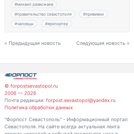
#
михаил развожаев
#
правительство севастополя
#
прививки
#
чаловцы
#
ярепортер
Навигация
« Предыдущая новость
Следующая новость »
по
записям
© forpostsevastopol.ru
2006 — 2026
Почта редакции:
forpost.sevastopol@yandex.ru
Политика обработки данных
"Форпост Севастополь" - Информационный портал
Севастополя. На сайте всегда актуальная лента
свежих новостей и событий последнего часа в