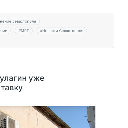
анение севастополя
иями
#
МРТ
#
Новости Севастополя
улагин уже
ставку