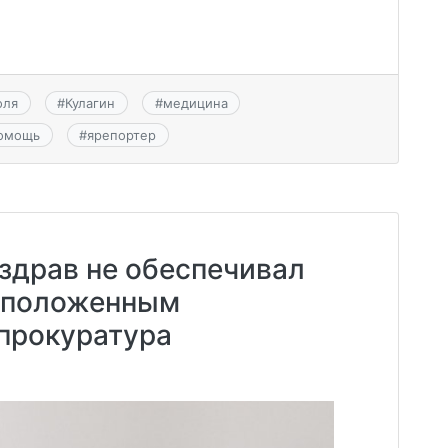
оля
#
Кулагин
#
медицина
помощь
#
ярепортер
здрав не обеспечивал
 положенным
прокуратура