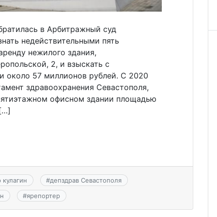
братилась в Арбитражный суд
знать недействительными пять
аренду нежилого здания,
опольской, 2, и взыскать с
и около 57 миллионов рублей. С 2020
тамент здравоохранения Севастополя,
 пятиэтажном офисном здании площадью
[…]
 кулагин
#
депздрав Севастополя
ин
#
ярепортер