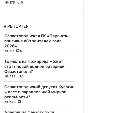
275
0
Я РЕПОРТЕР
Севастопольская ГК «Парангон»
признана «Строителем года –
2026»
117
0
Тоннель на Пожарова может
стать новой водной артерией
Севастополя?
493
0
Севастопольский депутат Кулагин
живет в параллельной мирной
реальности?
648
0
Апелляция Севастополя