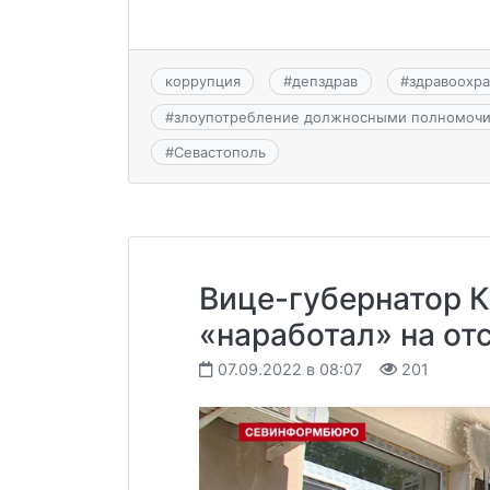
коррупция
#
депздрав
#
здравоохр
#
злоупотребление должносными полномоч
#
Севастополь
Вице-губернатор К
«наработал» на от
07.09.2022 в 08:07
201