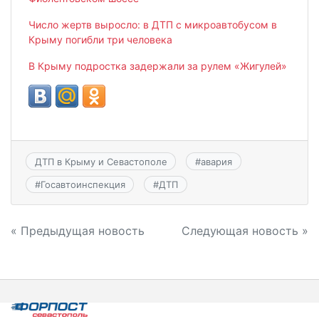
Число жертв выросло: в ДТП с микроавтобусом в
Крыму погибли три человека
В Крыму подростка задержали за рулем «Жигулей»
ДТП в Крыму и Севастополе
#
авария
#
Госавтоинспекция
#
ДТП
Навигация
« Предыдущая новость
Следующая новость »
по
записям