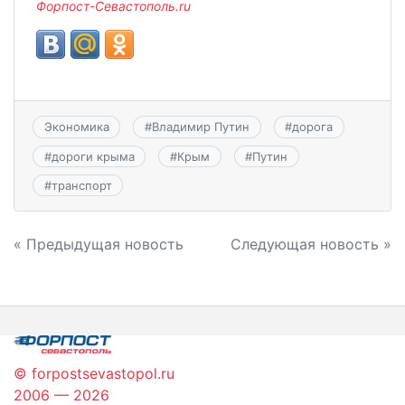
Форпост-Севастополь.ru
Экономика
#
Владимир Путин
#
дорога
#
дороги крыма
#
Крым
#
Путин
#
транспорт
Навигация
« Предыдущая новость
Следующая новость »
по
записям
© forpostsevastopol.ru
2006 — 2026