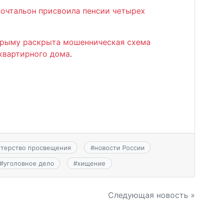
почтальон присвоила пенсии четырех
Крыму раскрыта мошенническая схема
квартирного дома
.
терство просвещения
#
новости России
#
уголовное дело
#
хищение
Следующая новость »