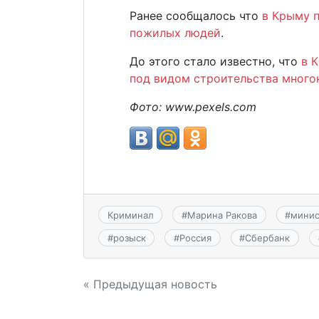
Ранее сообщалось что
в Крыму 
пожилых людей
.
До этого стало известно, что
в 
под видом строительства много
Фото:
www.
pexels.
com
Криминал
#
Марина Ракова
#
минис
#
розыск
#
Россия
#
Сбербанк
Навигация
« Предыдущая новость
по