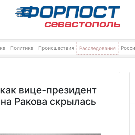
ка
Политика
Происшествия
Росс
Расследования
 как вице-президент
на Ракова скрылась