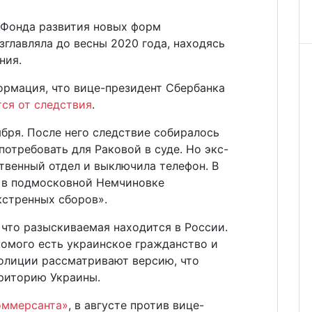
 Фонда развития новых форм
зглавляла до весны 2020 года, находясь
ния.
ормация, что вице-президент Сбербанка
тся от следствия
.
ября. После него следствие собиралось
потребовать для Раковой в суде. Но экс-
твенный отдел и выключила телефон. В
 в подмосковной Немчиновке
кстренных сборов».
что разыскиваемая находится в России.
акомого есть украинское гражданство и
полиции рассматривают версию, что
рриторию Украины.
оммерсанта»
, в августе против вице-