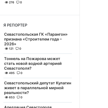
276
0
Я РЕПОРТЕР
Севастопольская ГК «Парангон»
признана «Строителем года –
2026»
121
0
Тоннель на Пожарова может
стать новой водной артерией
Севастополя?
495
0
Севастопольский депутат Кулагин
живет в параллельной мирной
реальности?
653
0
Апелляция Севастополя