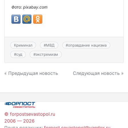
Фото:
pixabay.
com
Криминал
#
МВД
#
оправдание нацизма
#
суд
#
экстремизм
Навигация
« Предыдущая новость
Следующая новость »
по
записям
© forpostsevastopol.ru
2006 — 2026
Почта редакции:
forpost.sevastopol@yandex.ru