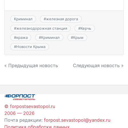
Криминал
#
железная дорога
#
железнодорожная станция
#
Керчь
#
кража
#
Криминал
#
Крым
#
Новости Крыма
Навигация
« Предыдущая новость
Следующая новость »
по
записям
© forpostsevastopol.ru
2006 — 2026
Почта редакции:
forpost.sevastopol@yandex.ru
Политика обработки данных