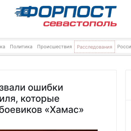
ка
Политика
Происшествия
Росс
Расследования
звали ошибки
иля, которые
 боевиков «Хамас»