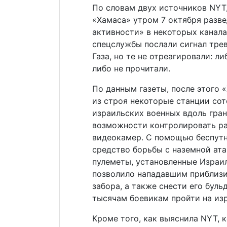
По словам двух источников NYT,
«Хамаса» утром 7 октября разв
активности» в некоторых канала
спецслужбы послали сигнал тре
Газа, но те не отреагировали: л
либо не прочитали.
По данным газеты, после этого 
из строя некоторые станции со
израильских военных вдоль гра
возможности контролировать р
видеокамер. С помощью беспут
средство борьбы с наземной ат
пулеметы, установленные Израил
позволило нападавшим приблизи
забора, а также снести его буль
тысячам боевикам пройти на из
Кроме того, как выяснила NYT, 