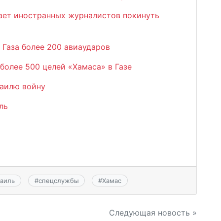
ает иностранных журналистов покинуть
 Газа более 200 авиаударов
более 500 целей «Хамаса» в Газе
раилю войну
ль
аиль
#
спецслужбы
#
Хамас
Следующая новость »