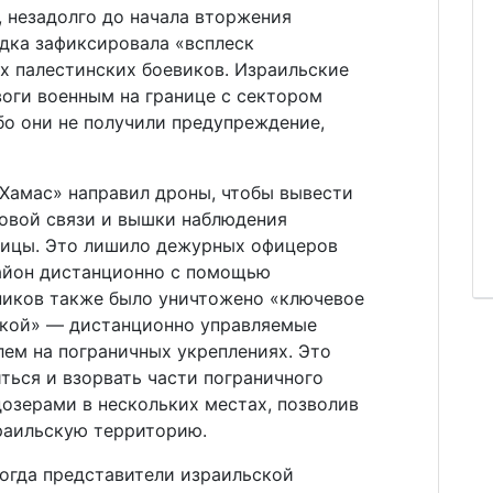
 незадолго до начала вторжения
едка зафиксировала «всплеск
х палестинских боевиков. Израильские
воги военным на границе с сектором
ибо они не получили предупреждение,
«Хамас» направил дроны, чтобы вывести
товой связи и вышки наблюдения
ницы. Это лишило дежурных офицеров
айон дистанционно с помощью
ников также было уничтожено «ключевое
акой» — дистанционно управляемые
ем на пограничных укреплениях. Это
ться и взорвать части пограничного
дозерами в нескольких местах, позволив
раильскую территорию.
когда представители израильской