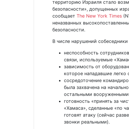
территорию Израиля стало воз
безопасности», допущенных изр
сообщает
The New York Times
(N
неназванных высокопоставленны
безопасности.
В числе нарушений собеседники
неспособность сотрудников
связи, используемые «Хама
зависимость от оборудован
которое нападавшие легко 
сосредоточение командиров
была захвачена на начально
остальными вооруженными
готовность «принять за чи
«Хамаса», сделанные «по ча
готовят атаку (сейчас разв
звонки реальными).