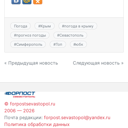
Погода
#
Крым
#
погода в крыму
#
прогноз погоды
#
Севастополь
#
Симферополь
#
Топ
#
юбк
Навигация
« Предыдущая новость
Следующая новость »
по
записям
© forpostsevastopol.ru
2006 — 2026
Почта редакции:
forpost.sevastopol@yandex.ru
Политика обработки данных