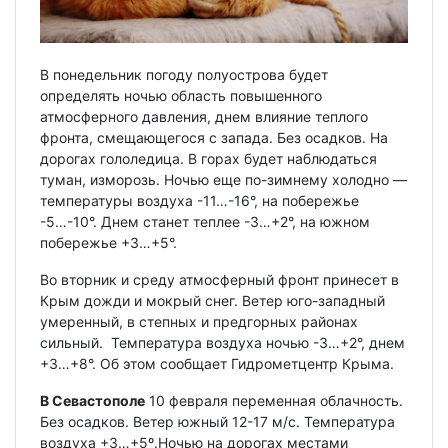
В понедельник погоду полуострова будет
определять ночью область повышенного
атмосферного давления, днем влияние теплого
фронта, смещающегося с запада. Без осадков. На
дорогах гололедица. В горах будет наблюдаться
туман, изморозь. Ночью еще по-зимнему холодно —
температуры воздуха -11…-16°, на побережье
-5…-10°. Днем станет теплее -3…+2°, на южном
побережье +3…+5°.
Во вторник и среду атмосферный фронт принесет в
Крым дожди и мокрый снег. Ветер юго-западный
умеренный, в степных и предгорных районах
сильный. Температура воздуха ночью -3…+2°, днем
+3…+8°. Об этом сообщает Гидрометцентр Крыма.
В Севастополе
10 февраля переменная облачность.
Без осадков. Ветер южный 12-17 м/с. Температура
воздуха +3…+5º.Ночью на дорогах местами