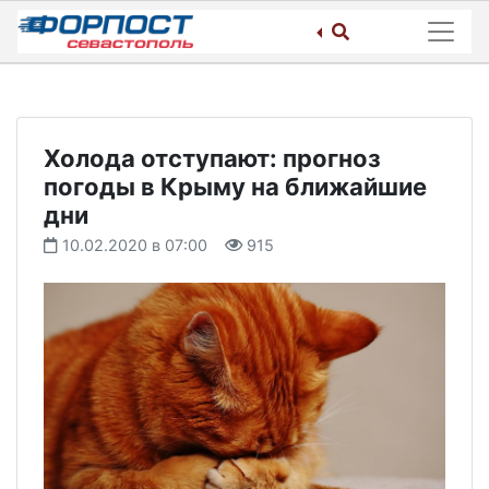
Skip
to
content
Холода отступают: прогноз
погоды в Крыму на ближайшие
дни
10.02.2020 в 07:00
915