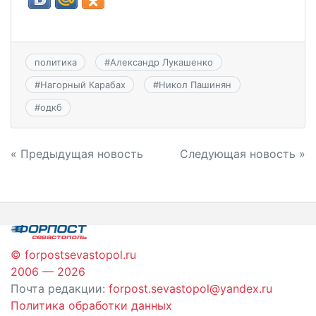
политика
#
Александр Лукашенко
#
Нагорный Карабах
#
Никол Пашинян
#
одкб
Навигация
« Предыдущая новость
Следующая новость »
по
записям
© forpostsevastopol.ru
2006 — 2026
Почта редакции:
forpost.sevastopol@yandex.ru
Политика обработки данных