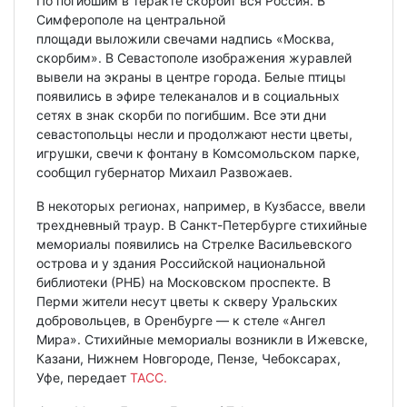
По погибшим в теракте скорбит вся Россия. В
Симферополе на центральной
площади выложили свечами надпись «Москва,
скорбим». В Севастополе изображения журавлей
вывели на экраны в центре города. Белые птицы
появились в эфире телеканалов и в социальных
сетях в знак скорби по погибшим. Все эти дни
севастопольцы несли и продолжают нести цветы,
игрушки, свечи к фонтану в Комсомольском парке,
сообщил губернатор Михаил Развожаев.
В некоторых регионах, например, в Кузбассе, ввели
трехдневный траур. В Санкт-Петербурге стихийные
мемориалы появились на Стрелке Васильевского
острова и у здания Российской национальной
библиотеки (РНБ) на Московском проспекте. В
Перми жители несут цветы к скверу Уральских
добровольцев, в Оренбурге — к стеле «Ангел
Мира». Стихийные мемориалы возникли в Ижевске,
Казани, Нижнем Новгороде, Пензе, Чебоксарах,
Уфе, передает
ТАСС.