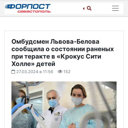
Skip
to
content
Омбудсмен Львова-Белова
сообщила о состоянии раненых
при теракте в «Крокус Сити
Холле» детей
27.03.2024 в 11:56
152