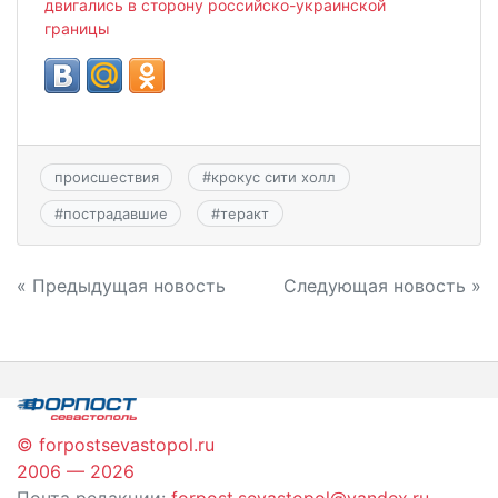
двигались в сторону российско-украинской
границы
происшествия
#
крокус сити холл
#
пострадавшие
#
теракт
Навигация
« Предыдущая новость
Следующая новость »
по
записям
© forpostsevastopol.ru
2006 — 2026
Почта редакции:
forpost.sevastopol@yandex.ru