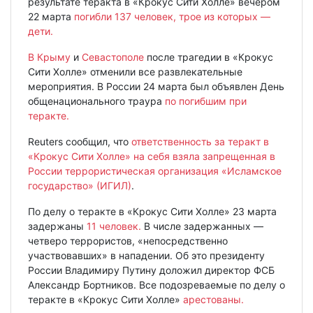
результате теракта в «Крокус Сити Холле» вечером
22 марта
погибли 137 человек, трое из которых —
дети.
В Крыму
и
Севастополе
после трагедии в «Крокус
Сити Холле» отменили все развлекательные
мероприятия. В России 24 марта был объявлен День
общенационального траура
по погибшим при
теракте.
Reuters сообщил, что
ответственность за теракт в
«Крокус Сити Холле» на себя взяла запрещенная в
России террористическая организация «Исламское
государство» (ИГИЛ)
.
По делу о теракте в «Крокус Сити Холле» 23 марта
задержаны
11 человек.
В числе задержанных —
четверо террористов, «непосредственно
участвовавших» в нападении. Об это президенту
России Владимиру Путину доложил директор ФСБ
Александр Бортников. Все подозреваемые по делу о
теракте в «Крокус Сити Холле»
арестованы.