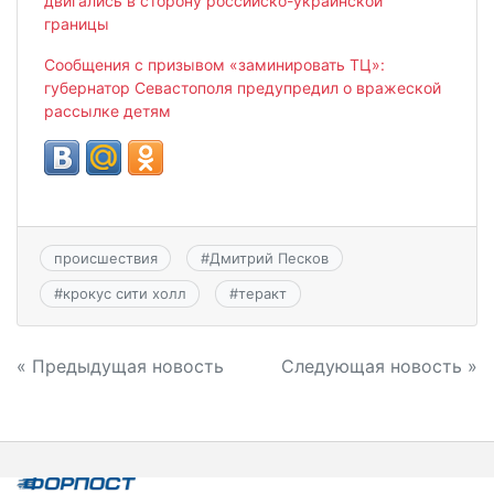
двигались в сторону российско-украинской
границы
Сообщения с призывом «заминировать ТЦ»:
губернатор Севастополя предупредил о вражеской
рассылке детям
происшествия
#
Дмитрий Песков
#
крокус сити холл
#
теракт
Навигация
« Предыдущая новость
Следующая новость »
по
записям