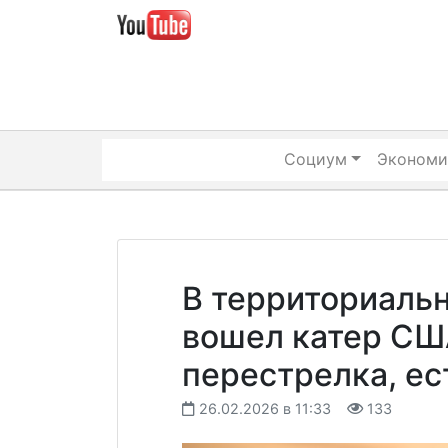
Skip
to
content
Социум
Экономи
В территориаль
вошел катер СШ
перестрелка, е
26.02.2026 в 11:33
133