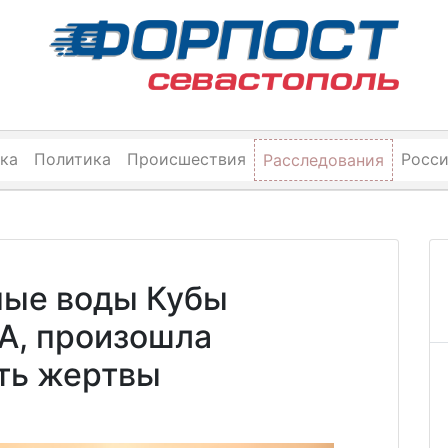
ка
Политика
Происшествия
Росс
Расследования
ные воды Кубы
А, произошла
сть жертвы