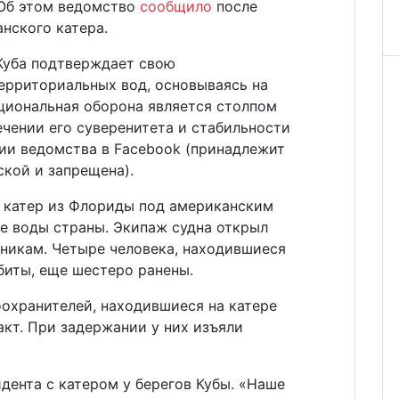
 Об этом ведомство
сообщило
после
нского катера.
Куба подтверждает свою
ерриториальных вод, основываясь на
ациональная оборона является столпом
ечении его суверенитета и стабильности
нии ведомства в Facebook (принадлежит
ской и запрещена).
о катер из Флориды под американским
е воды страны. Экипаж судна открыл
чникам. Четыре человека, находившиеся
биты, еще шестеро ранены.
охранителей, находившиеся на катере
кт. При задержании у них изъяли
дента с катером у берегов Кубы. «Наше