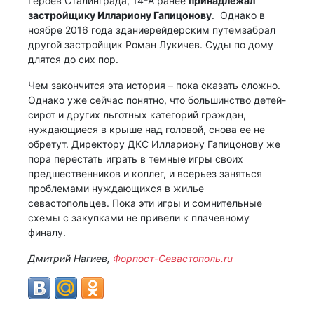
Героев Сталинграда, 14-А ранее
принадлежал
застройщику Иллариону Гапицонову
. Однако в
ноябре 2016 года зданиерейдерским путемзабрал
другой застройщик Роман Лукичев. Суды по дому
длятся до сих пор.
Чем закончится эта история – пока сказать сложно.
Однако уже сейчас понятно, что большинство детей-
сирот и других льготных категорий граждан,
нуждающиеся в крыше над головой, снова ее не
обретут. Директору ДКС Иллариону Гапицонову же
пора перестать играть в темные игры своих
предшественников и коллег, и всерьез заняться
проблемами нуждающихся в жилье
севастопольцев. Пока эти игры и сомнительные
схемы с закупками не привели к плачевному
финалу.
Дмитрий Нагиев,
Форпост-Севастополь.ru