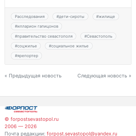
Расследования
#
дети-сироты
#
жилище
#
илларион гапицонов
#
правительство севастополя
#
Севастополь
#
соцжилье
#
социальное жилье
#
ярепортер
Навигация
« Предыдущая новость
Следующая новость »
по
записям
© forpostsevastopol.ru
2006 — 2026
Почта редакции:
forpost.sevastopol@yandex.ru