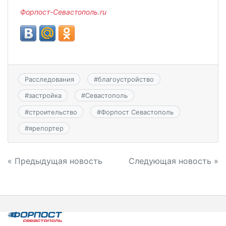
Форпост-Севастополь.ru
Расследования
#
благоустройство
#
застройка
#
Севастополь
#
строительство
#
Форпост Севастополь
#
ярепортер
Навигация
« Предыдущая новость
Следующая новость »
по
записям