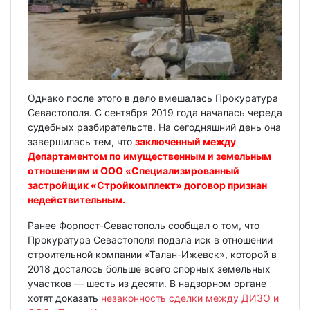
Однако после этого в дело вмешалась Прокуратура
Севастополя. С сентября 2019 года началась череда
судебных разбирательств. На сегодняшний день она
завершилась тем, что
заключенный между
Департаментом по имущественным и земельным
отношениям и ООО «Специализированный
застройщик «Стройкомплект» договор признан
недействительным.
Ранее Форпост-Севастополь сообщал о том, что
Прокуратура Севастополя подала иск в отношении
строительной компании «Талан-Ижевск», которой в
2018 досталось больше всего спорных земельных
участков — шесть из десяти. В надзорном органе
хотят доказать
незаконность сделки между ДИЗО и