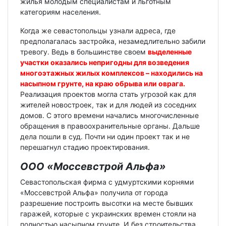
жилья молодым специалистам и льготным
категориям населения.
Когда же севастопольцы узнали адреса, где
предполагалась застройка, незамедлительно забили
тревогу. Ведь в большинстве своем
выделенные
участки оказались непригодны для возведения
многоэтажных жилых комплексов – находились на
насыпном грунте, на краю обрыва или оврага.
Реализация проектов могла стать угрозой как для
жителей новостроек, так и для людей из соседних
домов. С этого времени начались многочисленные
обращения в правоохранительные органы. Дальше
дела пошли в суд. Почти ни один проект так и не
перешагнул стадию проектирования.
ООО «Моссевстрой Альфа»
Севастопольская фирма с удмуртскими корнями
«Моссевстрой Альфа» получила от города
разрешение построить высотки на месте бывших
гаражей, которые с украинских времен стояли на
полностью насыпном грунте. И без строительства