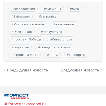
Расследования
#
аукционы
#
дизо
#
Зайнуллин
#
застройка
#
Моссевстрой Альфа
#
незаконные
#
Овсянников
#
прокуратура
#
проспект Победы
#
Севастополь
#
соцжилье
#
стандартное жилье
#
Стройкомплект
#
торги
#
ярепортер
Навигация
« Предыдущая новость
Следующая новость »
по
записям
© forpostsevastopol.ru