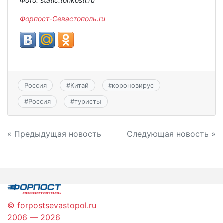
Фото: static.tonkosti.ru
Форпост-Севастополь.ru
Россия
#
Китай
#
короновирус
#
Россия
#
туристы
Навигация
« Предыдущая новость
Следующая новость »
по
записям
© forpostsevastopol.ru
2006 — 2026