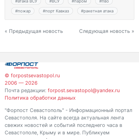
#
атака ВСУ
#
ВСУ
#
паром
#
пво
#
пожар
#
порт Кавказ
#
ракетная атака
Навигация
« Предыдущая новость
Следующая новость »
по
записям
© forpostsevastopol.ru
2006 — 2026
Почта редакции:
forpost.sevastopol@yandex.ru
Политика обработки данных
"Форпост Севастополь" - Информационный портал
Севастополя. На сайте всегда актуальная лента
свежих новостей и событий последнего часа в
Севастополе, Крыму и в мире. Публикуем